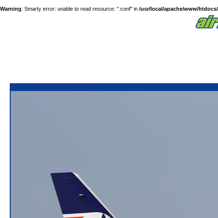
Warning
: Smarty error: unable to read resource: ".conf" in
/usr/local/apache/www/htdocs/a