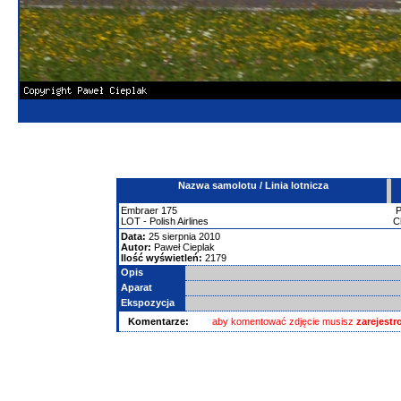
Nazwa samolotu / Linia lotnicza
Embraer
175
LOT - Polish Airlines
C
Data:
25 sierpnia 2010
Autor:
Paweł Cieplak
Ilość wyświetleń:
2179
Opis
Aparat
Ekspozycja
Komentarze:
aby komentować zdjęcie musisz
zarejest