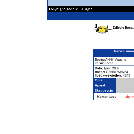
Zdjęcie lipca
Nazwa samolo
Boeing
AH-64 Apache
US Air Force
Data:
lipiec 2009
Autor:
Gabriel Widyna
Ilość wyświetleń:
4243
Opis
Aparat
Ekspozycja
Komentarze:
aby k