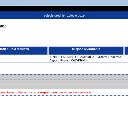
zdjęcie średnie
zdjęcie duże
 2010
tu / Linia lotnicza
Miejsce wykonania
UNITED STATES OF AMERICA
,
Greater Rockford
Airport, Illinois (RFD/KRFD)
omentować zdjęcie musisz
zarejestrować
się w naszym serwisie