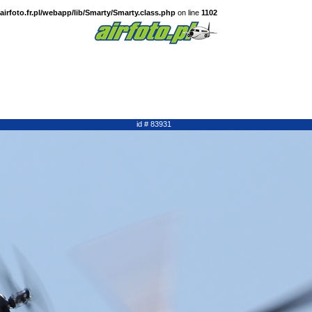
irfoto.fr.pl/webapp/lib/Smarty/Smarty.class.php
on line
1102
id # 83931