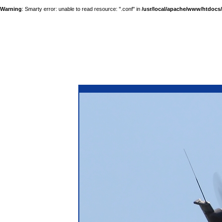
Warning
: Smarty error: unable to read resource: ".conf" in
/usr/local/apache/www/htdocs/a