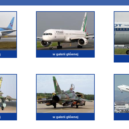
w galerii głównej
j
j
w galerii głównej