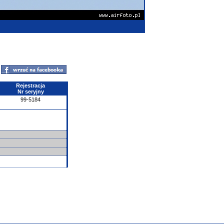
Rejestracja
Nr seryjny
99-5184