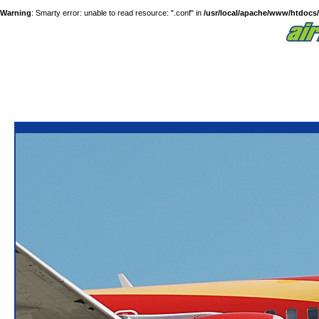
Warning
: Smarty error: unable to read resource: ".conf" in
/usr/local/apache/www/htdocs/a