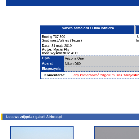
Nazwa samolotu / Linia lotnicza
Boeing
737
300
Southwest Airlines (Texas)
I
Data:
31 maja 2010
Autor:
Maciej Flis
Ilość wyświetleń:
4112
Opis
Arizona One
Aparat
Nikon D80
Ekspozycja
Komentarze:
aby komentować zdjęcie musisz
zarejest
Losowe zdjęcia z galerii Airfoto.pl