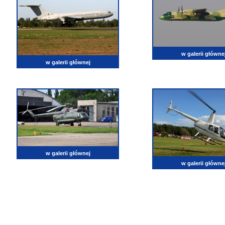
w galerii główne
w galerii głównej
w galerii głównej
w galerii główne
lotnictwo, zdjęcia lotnicze, fotografia, pasja, lotnisko, klub miłoników lotnictwa, balony, samol