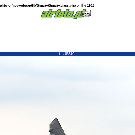
irfoto.fr.pl/webapp/lib/Smarty/Smarty.class.php
on line
1102
id # 83610