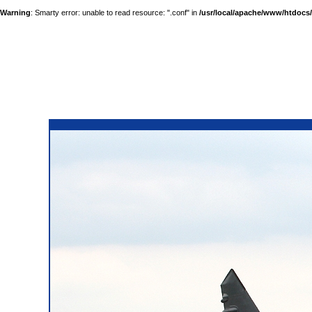
Warning
: Smarty error: unable to read resource: ".conf" in
/usr/local/apache/www/htdocs/a