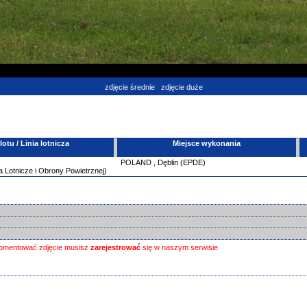
zdjęcie średnie
zdjęcie duże
tu / Linia lotnicza
Miejsce wykonania
POLAND
,
Dęblin (EPDE)
 Lotnicze i Obrony Powietrznej)
omentować zdjęcie musisz
zarejestrować
się w naszym serwisie