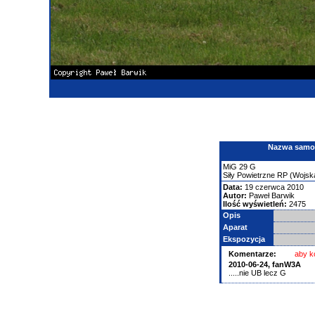
Nazwa samolo
MiG
29
G
Siły Powietrzne RP (Wojska
Data:
19 czerwca 2010
Autor:
Paweł Barwik
Ilość wyświetleń:
2475
Opis
Aparat
Ekspozycja
Komentarze:
aby k
2010-06-24,
fanW3A
.....nie UB lecz G