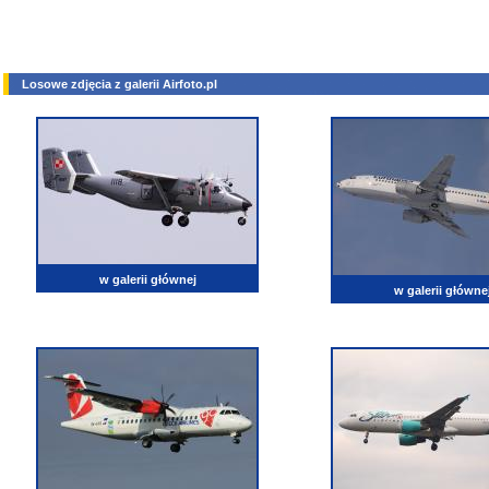
Losowe zdjęcia z galerii Airfoto.pl
w galerii głównej
w galerii główne