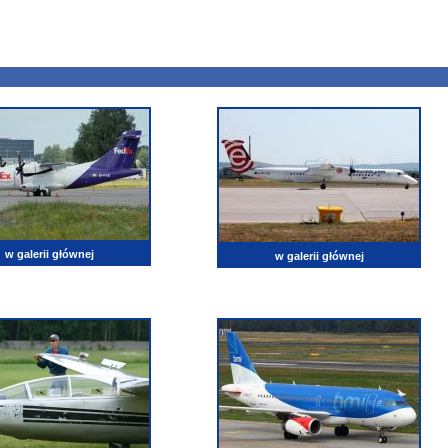
w galerii głównej
w galerii głównej