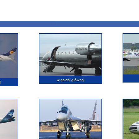
w galerii głównej
j