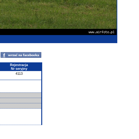
Rejestracja
Nr seryjny
4113