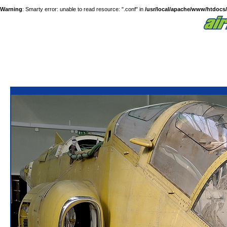
Warning
: Smarty error: unable to read resource: ".conf" in
/usr/local/apache/www/htdocs/a