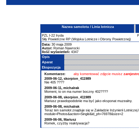
Nazwa samolotu / Linia lotnicza
PZL
I-22
Iryda
Siły Powietrzne RP (Wojska Lotnicze i Obrony Powietrznej)
Data:
30 maja 2009
Autor:
Roman Nawrocki
Ilość wyświetleń:
4347
Opis
Aparat
Ekspozycja
Komentarze:
aby komentować zdjęcie musisz
zarejest
2009-06-12,
skorpion_411989
Nie 405 ????
2009-06-11,
michalrak
Moment, to on ma numer boczny 402????
2009-06-08,
skorpion_411989
Mariusz prawdopodobnie ma być jako eksponat muzealny.
2009-06-08,
michalrak
Teraz ten samolot znajduje się w Zakładzie Inżynierii Lotniczej P
module=Photos&action=Single&id_ph=76978&size=2
2009-06-06,
Mariusz
Romek, czyżby reaktywacja?