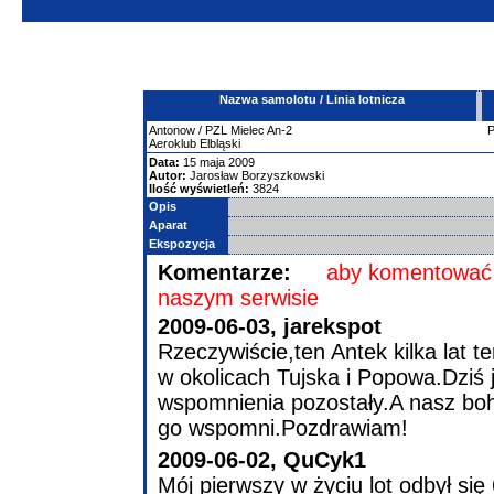
Nazwa samolotu / Linia lotnicza
Antonow
/ PZL Mielec An-2
Aeroklub Elbląski
Data:
15 maja 2009
Autor:
Jarosław Borzyszkowski
Ilość wyświetleń:
3824
Opis
Aparat
Ekspozycja
Komentarze:
aby komentować 
naszym serwisie
2009-06-03,
jarekspot
Rzeczywiście,ten Antek kilka lat
w okolicach Tujska i Popowa.Dziś j
wspomnienia pozostały.A nasz boha
go wspomni.Pozdrawiam!
2009-06-02,
QuCyk1
Mój pierwszy w życiu lot odbył si