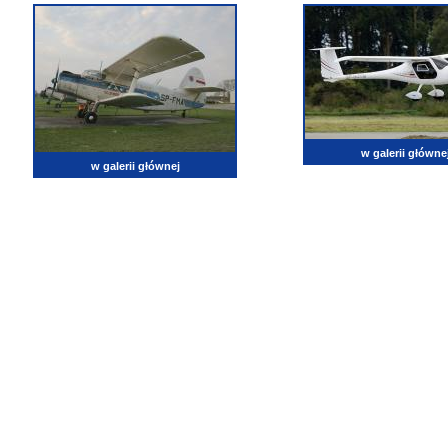
w galerii główne
w galerii głównej
lotnictwo, zdjęcia lotnicze, fotografia, pasja, lotnisko, klub miłoników lotnictwa, balony, samol