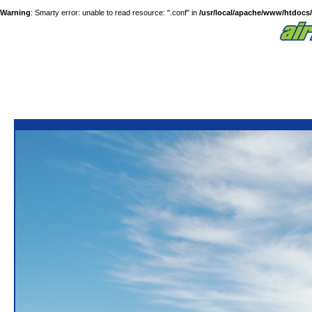
Warning
: Smarty error: unable to read resource: ".conf" in
/usr/local/apache/www/htdocs/a