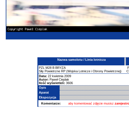
Nazwa samolotu / Linia lotnicza
PZL
M28
B BRYZA
Siły Powietrzne RP (Wojska Lotnicze i Obrony Powietrznej)
C
Data:
22 kwietnia 2009
Autor:
Paweł Cieplak
Ilość wyświetleń:
3606
Opis
Aparat
Ekspozycja
Komentarze:
aby komentować zdjęcie musisz
zarejest