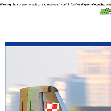
Warning
: Smarty error: unable to read resource: ".conf" in
/usr/local/apache/www/htdocs/a