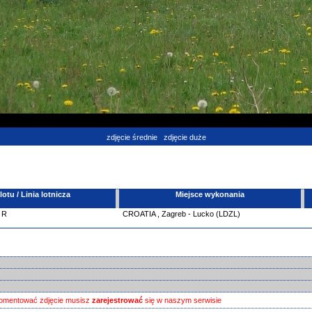
zdjęcie średnie
zdjęcie duże
tu / Linia lotnicza
Miejsce wykonania
R
CROATIA
,
Zagreb - Lucko (LDZL)
omentować zdjęcie musisz
zarejestrować
się w naszym serwisie