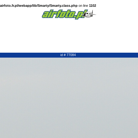
irfoto.fr.pl/webapp/lib/Smarty/Smarty.class.php
on line
1102
id # 77084