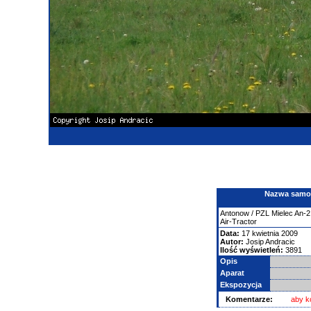
Nazwa samolo
Antonow
/ PZL Mielec An-2
Air-Tractor
Data:
17 kwietnia 2009
Autor:
Josip Andracic
Ilość wyświetleń:
3891
Opis
Aparat
Ekspozycja
Komentarze:
aby k