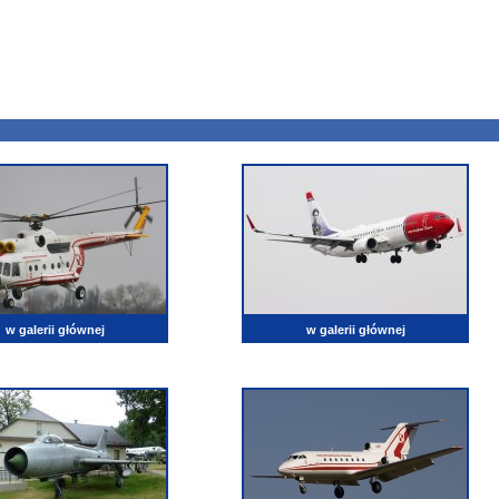
w galerii głównej
w galerii głównej