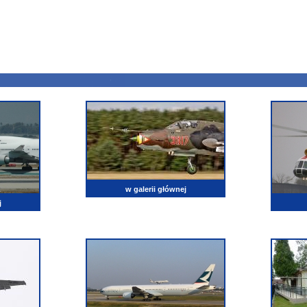
w galerii głównej
j