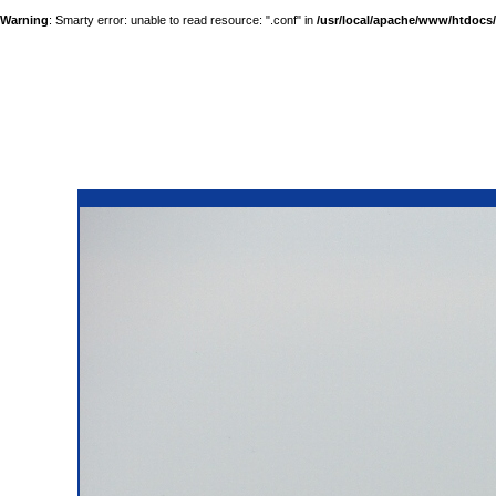
Warning
: Smarty error: unable to read resource: ".conf" in
/usr/local/apache/www/htdocs/a