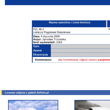
Nazwa samolotu / Linia lotnicza
PZL
Mi-2
Lotnicze Pogotowie Ratunkowe
Data:
4 stycznia 2009
Autor:
Jarosław Trzcionka
Ilość wyświetleń:
2263
Opis
Aparat
Ekspozycja
Komentarze:
aby komentować zdjęcie musisz
zarejest
Losowe zdjęcia z galerii Airfoto.pl