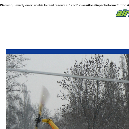
Warning
: Smarty error: unable to read resource: ".conf" in
/usr/local/apache/www/htdocs/a