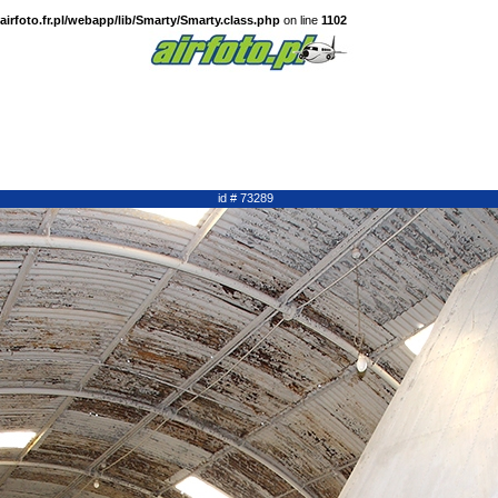
irfoto.fr.pl/webapp/lib/Smarty/Smarty.class.php
on line
1102
id # 73289