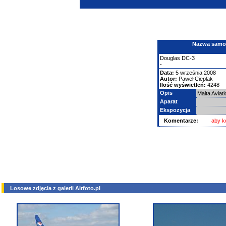
Nazwa samolo
Douglas
DC-3
-
Data:
5 września 2008
Autor:
Paweł Cieplak
Ilość wyświetleń:
4248
Opis
Malta Aviat
Aparat
Ekspozycja
Komentarze:
aby k
Losowe zdjęcia z galerii Airfoto.pl