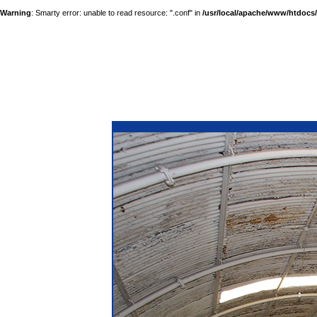
Warning
: Smarty error: unable to read resource: ".conf" in
/usr/local/apache/www/htdocs/a