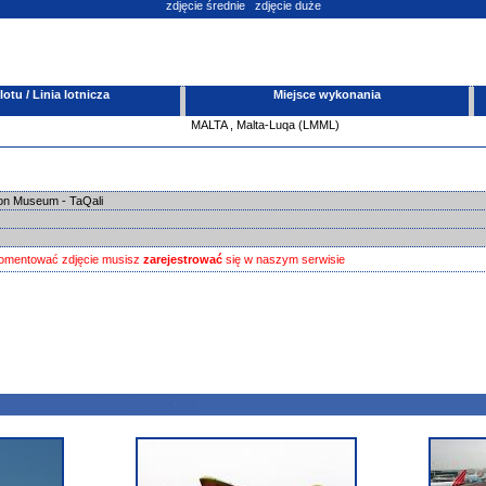
zdjęcie średnie
zdjęcie duże
tu / Linia lotnicza
Miejsce wykonania
MALTA
,
Malta-Luqa (LMML)
ion Museum - TaQali
omentować zdjęcie musisz
zarejestrować
się w naszym serwisie