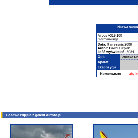
Nazwa samolo
Airbus
A319
100
Germanwings
Data:
9 września 2008
Autor:
Paweł Cieplak
Ilość wyświetleń:
3084
Opis
Lotnisko M
Aparat
Ekspozycja
Komentarze:
aby k
Losowe zdjęcia z galerii Airfoto.pl