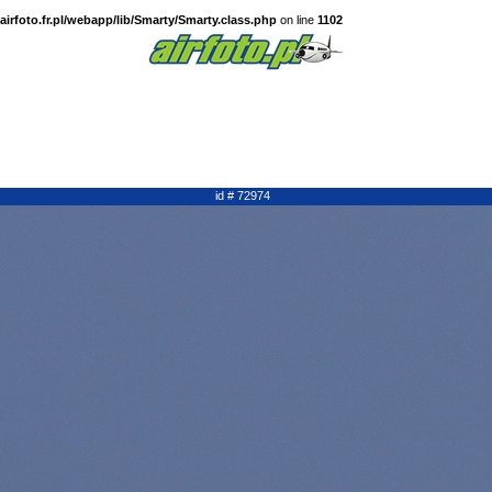
irfoto.fr.pl/webapp/lib/Smarty/Smarty.class.php
on line
1102
id # 72974