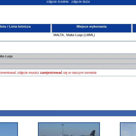
zdjęcie średnie
zdjęcie duże
tu / Linia lotnicza
Miejsce wykonania
MALTA
,
Malta-Luqa (LMML)
alta-Luqa
omentować zdjęcie musisz
zarejestrować
się w naszym serwisie