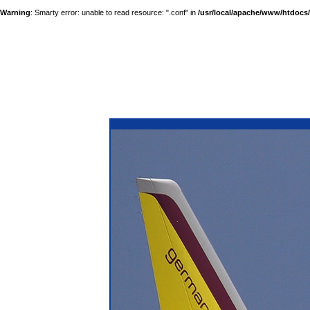
Warning
: Smarty error: unable to read resource: ".conf" in
/usr/local/apache/www/htdocs/a