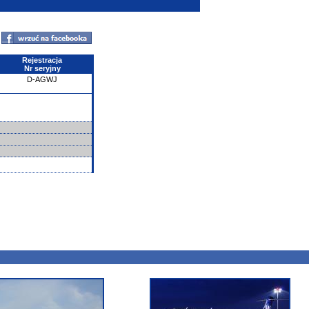
Rejestracja
Nr seryjny
D-AGWJ