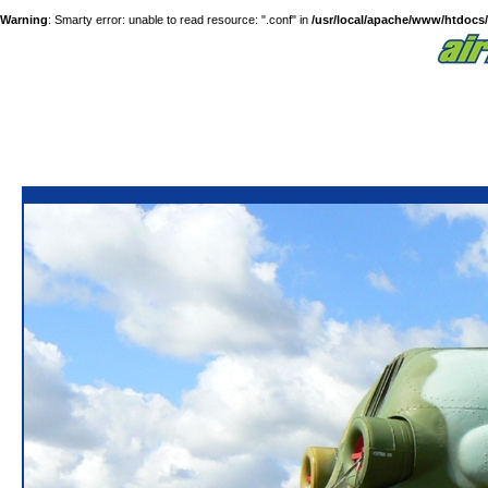
Warning
: Smarty error: unable to read resource: ".conf" in
/usr/local/apache/www/htdocs/a