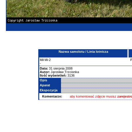
Nazwa samolotu / Linia lotnicza
Mil
Mi-2
-
Data:
31 sierpnia 2008
Autor:
Jarosław Trzcionka
Ilość wyświetleń:
3136
Opis
Aparat
Ekspozycja
Komentarze:
aby komentować zdjęcie musisz
zarejest