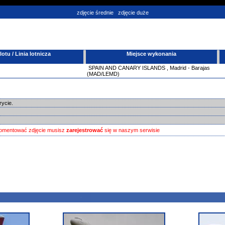
zdjęcie średnie
zdjęcie duże
tu / Linia lotnicza
Miejsce wykonania
SPAIN AND CANARY ISLANDS
,
Madrid - Barajas
(MAD/LEMD)
rycie.
omentować zdjęcie musisz
zarejestrować
się w naszym serwisie