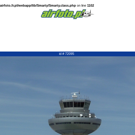
irfoto.fr.pl/webapp/lib/Smarty/Smarty.class.php
on line
1102
id # 72095