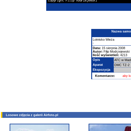
Nazwa samolo
Lotnisko
Wieża
-
Data:
15 sierpnia 2008
Autor:
Filip Modrzejewski
Ilość wyświetleń:
4213
Opis
ATC w Mad
Aparat
DMC TZ-2
Ekspozycja
Komentarze:
aby k
Losowe zdjęcia z galerii Airfoto.pl