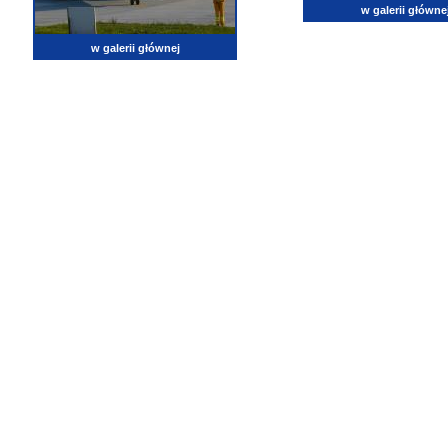
w galerii główne
w galerii głównej
lotnictwo, zdjęcia lotnicze, fotografia, pasja, lotnisko, klub miłoników lotnictwa, balony, samol