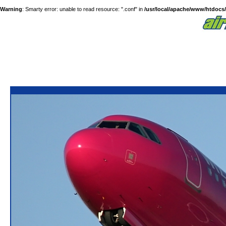
Warning
: Smarty error: unable to read resource: ".conf" in
/usr/local/apache/www/htdocs/a