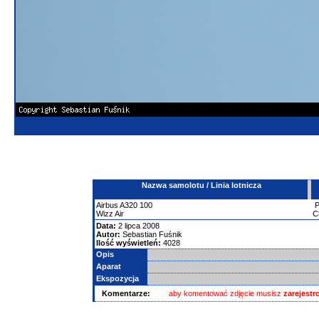
Nazwa samolotu / Linia lotnicza
Airbus
A320
100
Wizz Air
C
Data:
2 lipca 2008
Autor:
Sebastian Fuśnik
Ilość wyświetleń:
4028
Opis
Aparat
Ekspozycja
Komentarze:
aby komentować zdjęcie musisz
zarejest