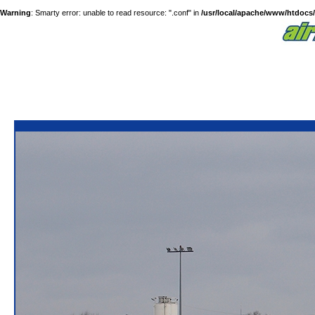
Warning
: Smarty error: unable to read resource: ".conf" in
/usr/local/apache/www/htdocs/a