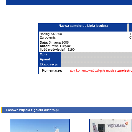
Nazwa samolotu / Linia lotnicza
Boeing
737
800
Eurocypria
C
Data:
3 marca 2008
Autor:
Paweł Cieplak
Ilość wyświetleń:
3190
Opis
Aparat
Ekspozycja
Komentarze:
aby komentować zdjęcie musisz
zarejest
Losowe zdjęcia z galerii Airfoto.pl