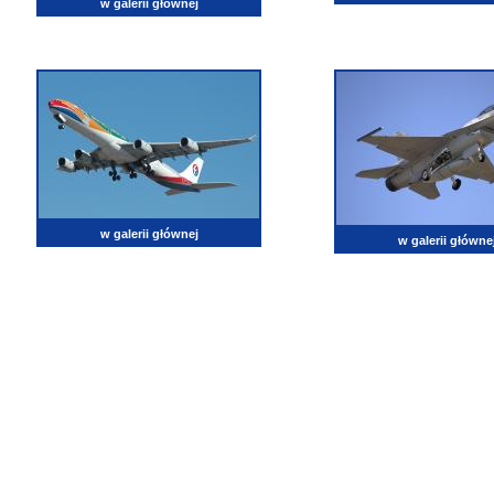
w galerii głównej
w galerii głównej
w galerii główne
lotnictwo, zdjęcia lotnicze, fotografia, pasja, lotnisko, klub miłoników lotnictwa, balony, samol