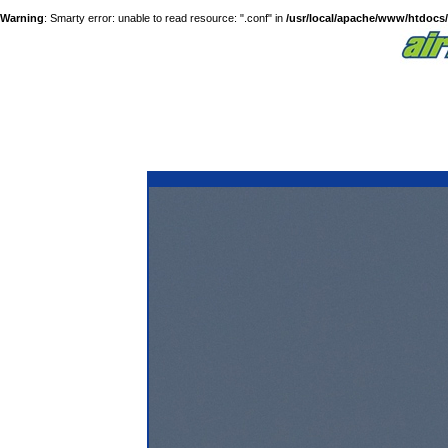
Warning
: Smarty error: unable to read resource: ".conf" in
/usr/local/apache/www/htdocs/a