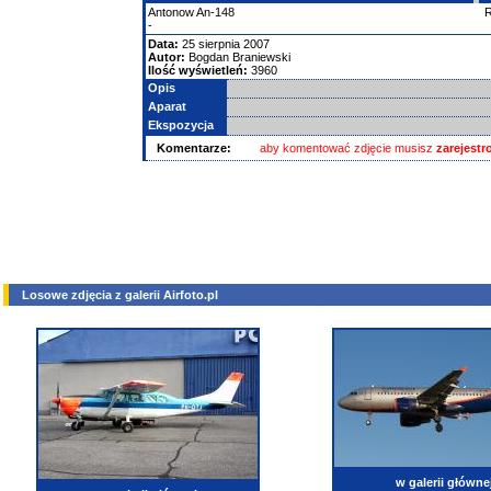
Antonow
An-148
-
Data:
25 sierpnia 2007
Autor:
Bogdan Braniewski
Ilość wyświetleń:
3960
Opis
Aparat
Ekspozycja
Komentarze:
aby komentować zdjęcie musisz
zarejest
Losowe zdjęcia z galerii Airfoto.pl
w galerii główne