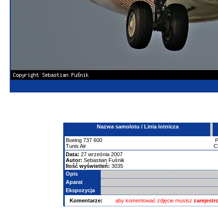
Nazwa samolotu / Linia lotnicza
Boeing
737
600
Tunis Air
C
Data:
27 września 2007
Autor:
Sebastian Fuśnik
Ilość wyświetleń:
3035
Opis
Aparat
Ekspozycja
Komentarze:
aby komentować zdjęcie musisz
zarejest