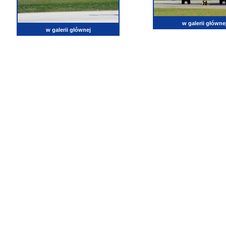
w galerii główne
w galerii głównej
lotnictwo, zdjęcia lotnicze, fotografia, pasja, lotnisko, klub miłoników lotnictwa, balony, samol