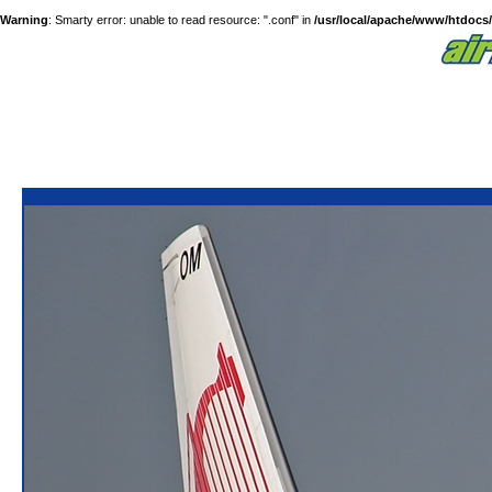
Warning
: Smarty error: unable to read resource: ".conf" in
/usr/local/apache/www/htdocs/a