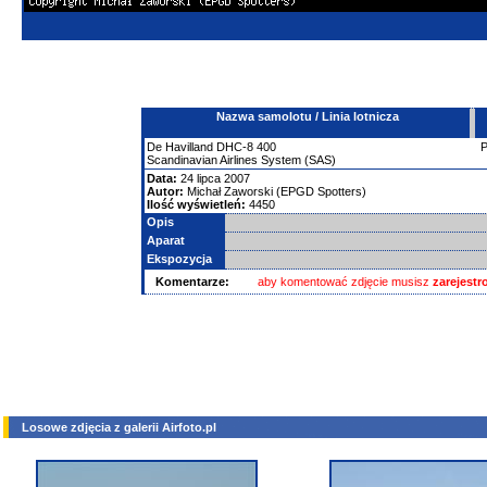
Nazwa samolotu / Linia lotnicza
De Havilland
DHC-8
400
Scandinavian Airlines System (SAS)
Data:
24 lipca 2007
Autor:
Michał Zaworski (EPGD Spotters)
Ilość wyświetleń:
4450
Opis
Aparat
Ekspozycja
Komentarze:
aby komentować zdjęcie musisz
zarejest
Losowe zdjęcia z galerii Airfoto.pl