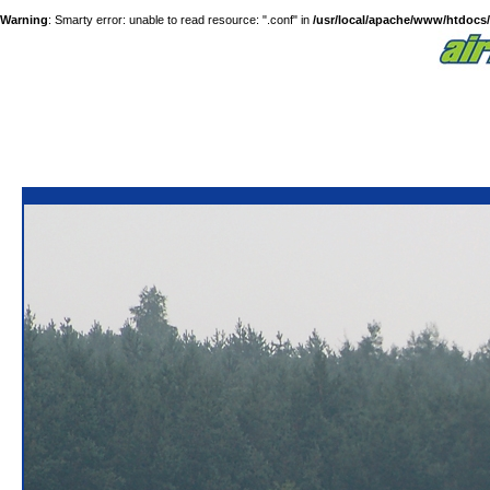
Warning
: Smarty error: unable to read resource: ".conf" in
/usr/local/apache/www/htdocs/a