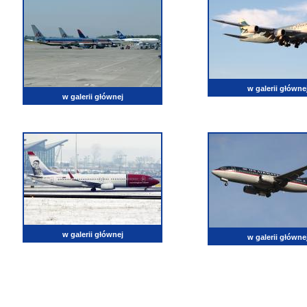
w galerii główne
w galerii głównej
w galerii głównej
w galerii główne
lotnictwo, zdjęcia lotnicze, fotografia, pasja, lotnisko, klub miłoników lotnictwa, balony, samol