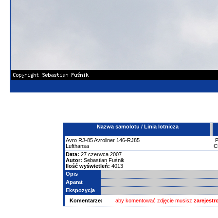
Nazwa samolotu / Linia lotnicza
Avro
RJ-85 Avroliner
146-RJ85
Lufthansa
C
Data:
27 czerwca 2007
Autor:
Sebastian Fuśnik
Ilość wyświetleń:
4013
Opis
Aparat
Ekspozycja
Komentarze:
aby komentować zdjęcie musisz
zarejest