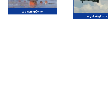
w galerii głównej
w galerii główne
lotnictwo, zdjęcia lotnicze, fotografia, pasja, lotnisko, klub miłoników lotnictwa, balony, samol