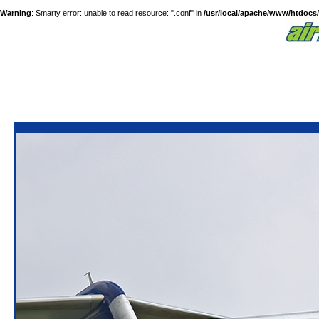
Warning
: Smarty error: unable to read resource: ".conf" in
/usr/local/apache/www/htdocs/a