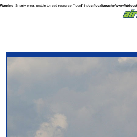
Warning
: Smarty error: unable to read resource: ".conf" in
/usr/local/apache/www/htdocs/a