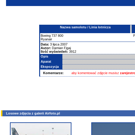
Nazwa samolotu / Linia lotnicza
Boeing
737
800
Ryanair
Data:
3 lipca 2007
Autor:
Damian Figaj
Ilość wyświetleń:
3912
Opis
Aparat
Ekspozycja
Komentarze:
aby komentować zdjęcie musisz
zarejest
Losowe zdjęcia z galerii Airfoto.pl