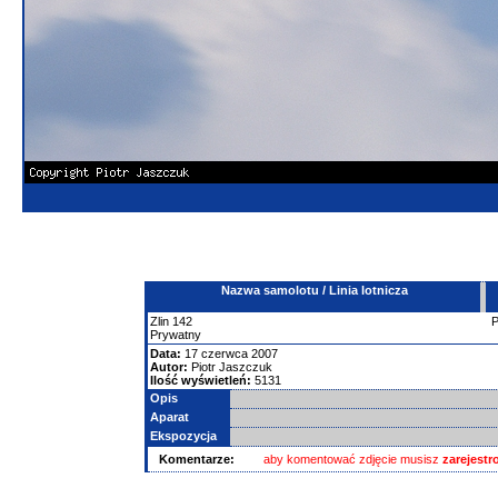
Nazwa samolotu / Linia lotnicza
Zlin
142
Prywatny
Data:
17 czerwca 2007
Autor:
Piotr Jaszczuk
Ilość wyświetleń:
5131
Opis
Aparat
Ekspozycja
Komentarze:
aby komentować zdjęcie musisz
zarejest