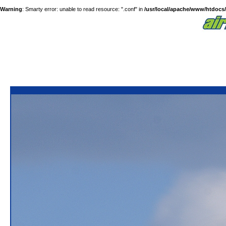
Warning
: Smarty error: unable to read resource: ".conf" in
/usr/local/apache/www/htdocs/a