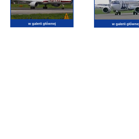
w galerii głównej
w galerii główne
lotnictwo, zdjęcia lotnicze, fotografia, pasja, lotnisko, klub miłoników lotnictwa, balony, samol