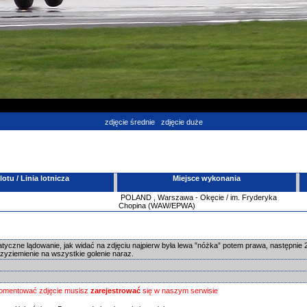
zdjęcie średnie
zdjęcie duże
tu / Linia lotnicza
Miejsce wykonania
POLAND
,
Warszawa - Okęcie / im. Fryderyka
Chopina (WAW/EPWA)
yczne lądowanie, jak widać na zdjęciu najpierw była lewa ”nóżka” potem prawa, następnie 
zyziemienie na wszystkie golenie naraz.
omentować zdjęcie musisz
zarejestrować
się w naszym serwisie