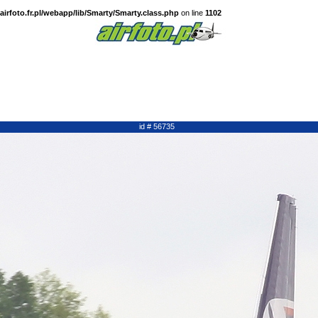
irfoto.fr.pl/webapp/lib/Smarty/Smarty.class.php
on line
1102
id # 56735