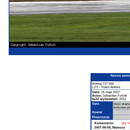
Nazwa samolo
Boeing
737
500
LOT - Polish Airlines
Data:
15 maja 2007
Autor:
Sebastian Fuśnik
Ilość wyświetleń:
2552
Opis
Dość dramat
końcowe pr
Aparat
Ekspozycja
Komentarze:
aby k
2007-06-09,
Mateusz