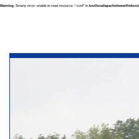
Warning
: Smarty error: unable to read resource: ".conf" in
/usr/local/apache/www/htdocs/a