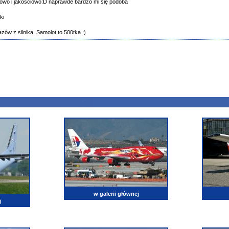
rowo i jakościowo:D naprawde bardzo mi się podoba
ki
zów z silnika. Samolot to 500tka :)
w galerii głównej
j