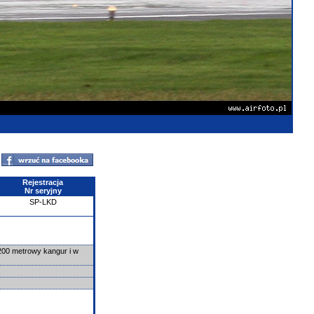
Rejestracja
Nr seryjny
SP-LKD
200 metrowy kangur i w