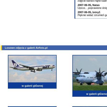
zdjęcie bardzo fajne kad
2007-06-05,
Natas
Upsss.. ,poprawione dzię
2007-06-05,
lotny1
Pięknie widać strumień ga
Losowe zdjęcia z galerii Airfoto.pl
w galerii głównej
w galerii główne