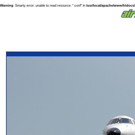
Warning
: Smarty error: unable to read resource: ".conf" in
/usr/local/apache/www/htdocs/a