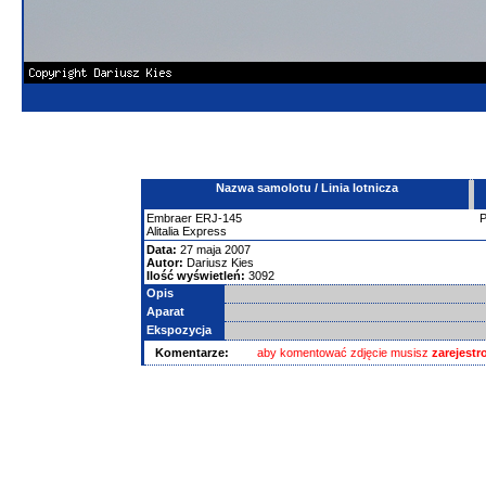
Nazwa samolotu / Linia lotnicza
Embraer
ERJ-145
Alitalia Express
Data:
27 maja 2007
Autor:
Dariusz Kies
Ilość wyświetleń:
3092
Opis
Aparat
Ekspozycja
Komentarze:
aby komentować zdjęcie musisz
zarejest