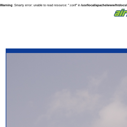
Warning
: Smarty error: unable to read resource: ".conf" in
/usr/local/apache/www/htdocs/a