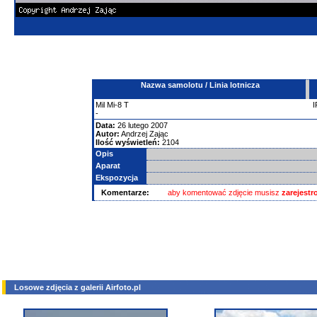
Nazwa samolotu / Linia lotnicza
Mil
Mi-8
T
-
Data:
26 lutego 2007
Autor:
Andrzej Zając
Ilość wyświetleń:
2104
Opis
Aparat
Ekspozycja
Komentarze:
aby komentować zdjęcie musisz
zarejest
Losowe zdjęcia z galerii Airfoto.pl