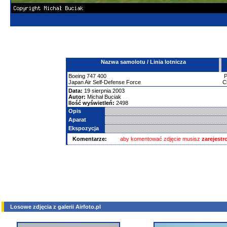
Nazwa samolotu / Linia lotnicza
Boeing
747
400
Japan Air Self-Defense Force
C
Data:
19 sierpnia 2003
Autor:
Michał Buciak
Ilość wyświetleń:
2498
Opis
Aparat
Ekspozycja
Komentarze:
aby komentować zdjęcie musisz
zarejest
Losowe zdjęcia z galerii Airfoto.pl