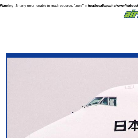
Warning
: Smarty error: unable to read resource: ".conf" in
/usr/local/apache/www/htdocs/a