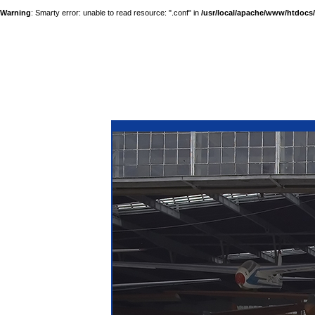
Warning
: Smarty error: unable to read resource: ".conf" in
/usr/local/apache/www/htdocs/a