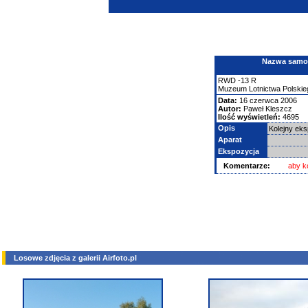
Nazwa samolo
RWD
-13
R
Muzeum Lotnictwa Polskie
Data:
16 czerwca 2006
Autor:
Paweł Kleszcz
Ilość wyświetleń:
4695
Opis
Kolejny ek
Aparat
Ekspozycja
Komentarze:
aby k
Losowe zdjęcia z galerii Airfoto.pl