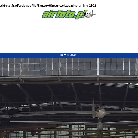
irfoto.fr.pl/webapp/lib/Smarty/Smarty.class.php
on line
1102
id # 45350