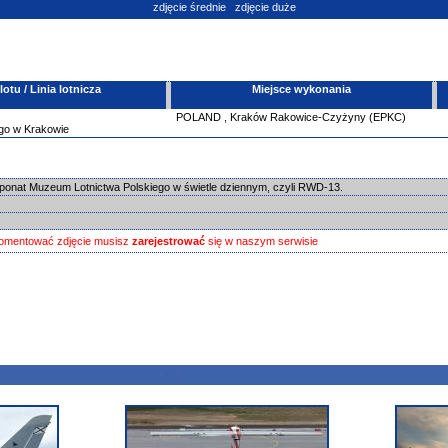
zdjęcie średnie
zdjęcie duże
tu / Linia lotnicza
Miejsce wykonania
POLAND
,
Kraków Rakowice-Czyżyny (EPKC)
go w Krakowie
sponat Muzeum Lotnictwa Polskiego w świetle dziennym, czyli RWD-13.
omentować zdjęcie musisz
zarejestrować
się w naszym serwisie