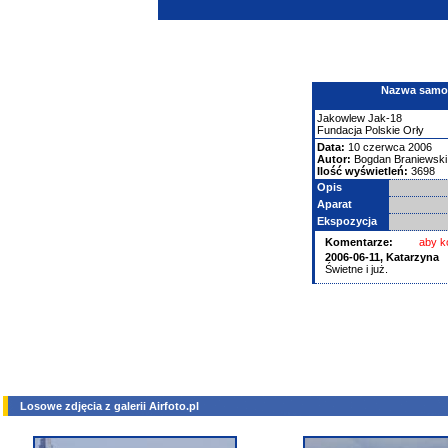
Nazwa samolo
Jakowlew
Jak-18
Fundacja Polskie Orły
Data:
10 czerwca 2006
Autor:
Bogdan Braniewski
Ilość wyświetleń:
3698
Opis
Aparat
Ekspozycja
Komentarze:
aby k
2006-06-11,
Katarzyna
Świetne i już.
Losowe zdjęcia z galerii Airfoto.pl