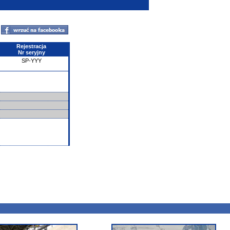
Rejestracja
Nr seryjny
SP-YYY