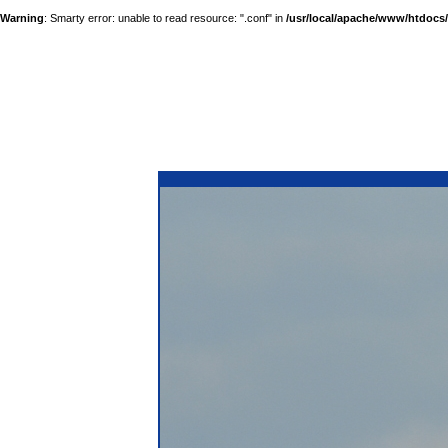
Warning
: Smarty error: unable to read resource: ".conf" in
/usr/local/apache/www/htdocs/a