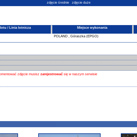
zdjęcie średnie
zdjęcie duże
tu / Linia lotnicza
Miejsce wykonania
POLAND
,
Góraszka (EPGO)
omentować zdjęcie musisz
zarejestrować
się w naszym serwisie