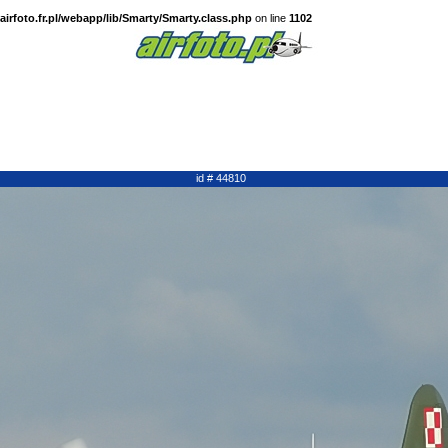
irfoto.fr.pl/webapp/lib/Smarty/Smarty.class.php
on line
1102
id # 44810