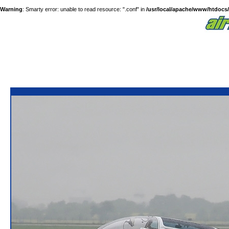
Warning
: Smarty error: unable to read resource: ".conf" in
/usr/local/apache/www/htdocs/a