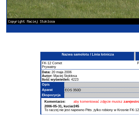
Nazwa samolotu / Linia lotnicza
FK-12 Comet
Prywatny
Data:
20 maja 2006
Autor:
Maciej Stokłosa
Ilość wyświetleń:
4223
Opis
Aparat
EOS 350D
Ekspozycja
Komentarze:
aby komentować zdjęcie musisz
zarejest
2006-05-31,
kuciar245
To raczej nie jest napewno Pitts ,tylko robiony w Krosnie FK-