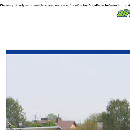
Warning
: Smarty error: unable to read resource: ".conf" in
/usr/local/apache/www/htdocs/a