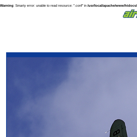
Warning
: Smarty error: unable to read resource: ".conf" in
/usr/local/apache/www/htdocs/a