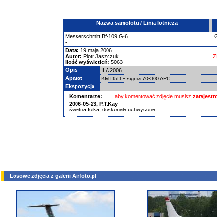
Nazwa samolotu / Linia lotnicza
Messerschmitt
Bf-109
G-6
-
Data:
19 maja 2006
Autor:
Piotr Jaszczuk
Z
Ilość wyświetleń:
5063
Opis
ILA 2006
Aparat
KM D5D + sigma 70-300 APO
Ekspozycja
Komentarze:
aby komentować zdjęcie musisz
zarejest
2006-05-23,
P.T.Kay
śwetna fotka, doskonale uchwycone...
Losowe zdjęcia z galerii Airfoto.pl