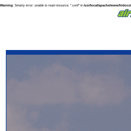
Warning
: Smarty error: unable to read resource: ".conf" in
/usr/local/apache/www/htdocs/a