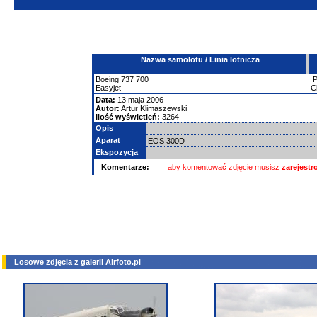
Nazwa samolotu / Linia lotnicza
Boeing
737
700
Easyjet
C
Data:
13 maja 2006
Autor:
Artur Klimaszewski
Ilość wyświetleń:
3264
Opis
Aparat
EOS 300D
Ekspozycja
Komentarze:
aby komentować zdjęcie musisz
zarejest
Losowe zdjęcia z galerii Airfoto.pl