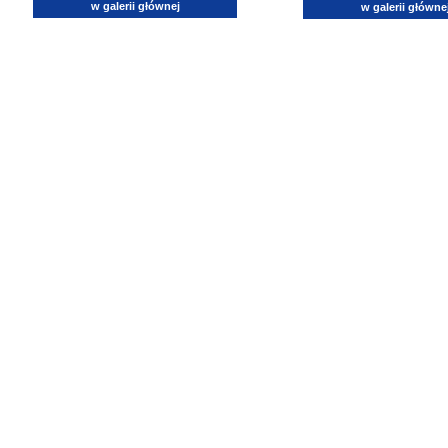
w galerii głównej
w galerii główne
lotnictwo, zdjęcia lotnicze, fotografia, pasja, lotnisko, klub miłoników lotnictwa, balony, samol