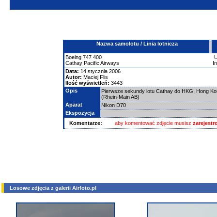
Nazwa samolotu / Linia lotnicza
Boeing
747
400
Cathay Pacific Airways
I
Data:
14 stycznia 2006
Autor:
Maciej Flis
Ilość wyświetleń:
3443
Opis
Pierwsze sekundy lotu Cathay do HKG, Hong Kong 
(Rhein-Main AB)
Aparat
Nikon D70
Ekspozycja
Komentarze:
aby komentować zdjęcie musisz
zarejest
Losowe zdjęcia z galerii Airfoto.pl