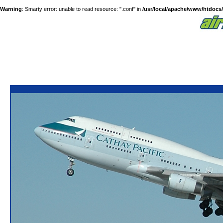
Warning
: Smarty error: unable to read resource: ".conf" in
/usr/local/apache/www/htdocs/a