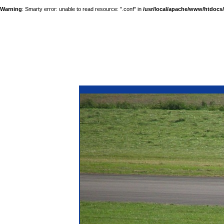
Warning
: Smarty error: unable to read resource: ".conf" in
/usr/local/apache/www/htdocs/a