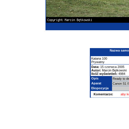
Nazwa samolo
Katana 100
Prywatny
Data:
15 czerwca 2005
Autor:
Marcin Bętkowski
Ilość wyświetleń:
4984
Opis
Ready to d
Aparat
Canon S1 
Ekspozycja
Komentarze:
aby k