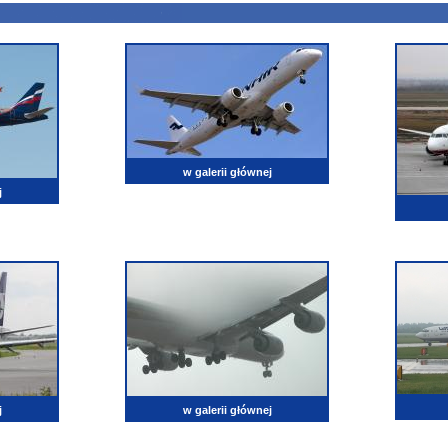
w galerii głównej
j
j
w galerii głównej