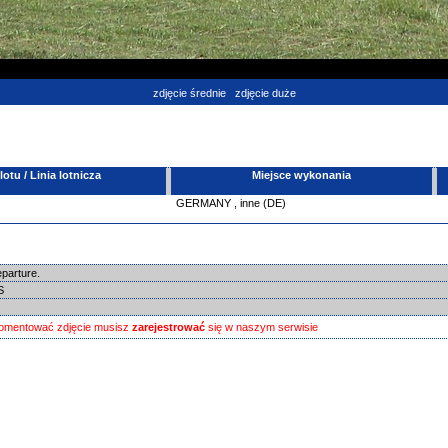
zdjęcie średnie
zdjęcie duże
tu / Linia lotnicza
Miejsce wykonania
GERMANY
,
inne (DE)
eparture.
IS
omentować zdjęcie musisz
zarejestrować
się w naszym serwisie