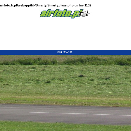
irfoto.fr.pl/webapp/lib/Smarty/Smarty.class.php
on line
1102
id # 35298