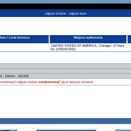
zdjęcie średnie
zdjęcie duże
tu / Linia lotnicza
Miejsce wykonania
UNITED STATES OF AMERICA
,
Chicago - O´Hare
Int. (ORD/KORD)
/10 , 190mm , ISO200
omentować zdjęcie musisz
zarejestrować
się w naszym serwisie