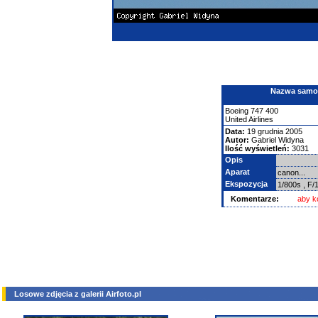
Nazwa samolo
Boeing
747
400
United Airlines
Data:
19 grudnia 2005
Autor:
Gabriel Widyna
Ilość wyświetleń:
3031
Opis
Aparat
canon...
Ekspozycja
1/800s , F
Komentarze:
aby k
Losowe zdjęcia z galerii Airfoto.pl