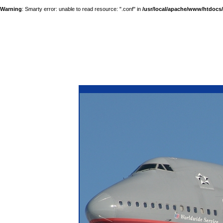
Warning
: Smarty error: unable to read resource: ".conf" in
/usr/local/apache/www/htdocs/a