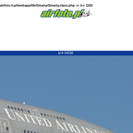
irfoto.fr.pl/webapp/lib/Smarty/Smarty.class.php
on line
1102
id # 34538