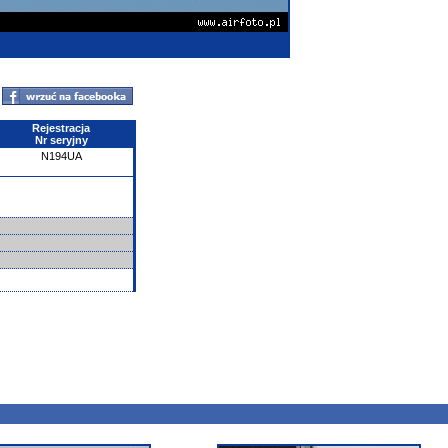
Rejestracja
Nr seryjny
N194UA