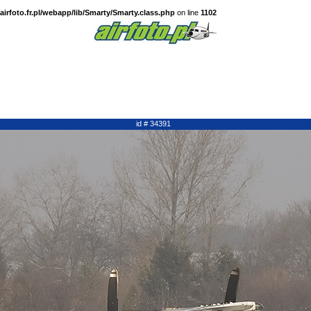
irfoto.fr.pl/webapp/lib/Smarty/Smarty.class.php
on line
1102
id # 34391