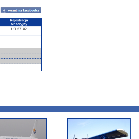
Rejestracja
Nr seryjny
UR-67102