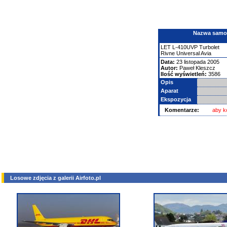
Nazwa samolo
LET
L-410UVP Turbolet
Rivne Universal Avia
Data:
23 listopada 2005
Autor:
Paweł Kleszcz
Ilość wyświetleń:
3586
Opis
Aparat
Ekspozycja
Komentarze:
aby k
Losowe zdjęcia z galerii Airfoto.pl