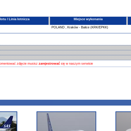
tu / Linia lotnicza
Miejsce wykonania
POLAND
,
Kraków - Balice (KRK/EPKK)
omentować zdjęcie musisz
zarejestrować
się w naszym serwisie