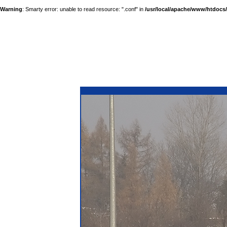
Warning
: Smarty error: unable to read resource: ".conf" in
/usr/local/apache/www/htdocs/a