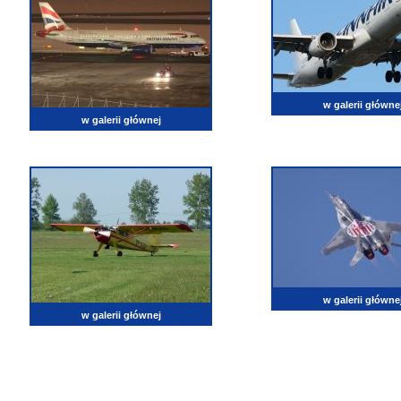
w galerii główne
w galerii głównej
w galerii główne
w galerii głównej
lotnictwo, zdjęcia lotnicze, fotografia, pasja, lotnisko, klub miłoników lotnictwa, balony, samol