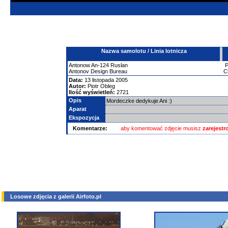
Nazwa samolotu / Linia lotnicza
Antonow
An-124 Ruslan
Antonov Design Bureau
C
Data:
13 listopada 2005
Autor:
Piotr Obleg
Ilość wyświetleń:
2721
Opis
Mordeczke dedykuje Ani :)
Aparat
Ekspozycja
Komentarze:
aby komentować zdjęcie musisz
zarejest
Losowe zdjęcia z galerii Airfoto.pl