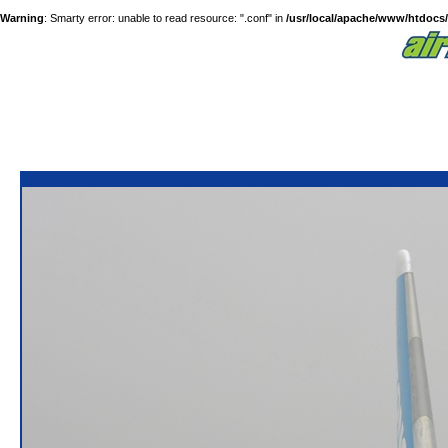
Warning
: Smarty error: unable to read resource: ".conf" in
/usr/local/apache/www/htdocs/a