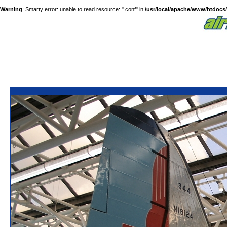
Warning
: Smarty error: unable to read resource: ".conf" in
/usr/local/apache/www/htdocs/a