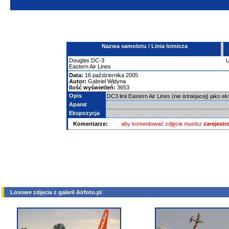
Nazwa samolotu / Linia lotnicza
Douglas
DC-3
Eastern Air Lines
Data:
16 października 2005
Autor:
Gabriel Widyna
Ilość wyświetleń:
3653
Opis
DC3 linii Eastern Air Lines (nie istniejacej) ja
Aparat
Ekspozycja
Komentarze:
aby komentować zdjęcie musisz
zarejest
Losowe zdjęcia z galerii Airfoto.pl