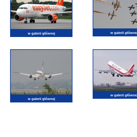
w galerii główne
w galerii głównej
w galerii główne
w galerii głównej
lotnictwo, zdjęcia lotnicze, fotografia, pasja, lotnisko, klub miłoników lotnictwa, balony, samol