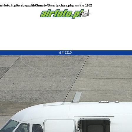
irfoto.fr.pl/webapp/lib/Smarty/Smarty.class.php
on line
1102
id # 3210