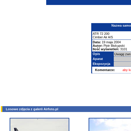
Nazwa samolo
ATR
72
200
Cimber Air A/S
Data:
19 maja 2004
Autor:
Piotr Biskupski
Ilość wyświetleń:
3101
Opis
Uwagę zwra
Aparat
Ekspozycja
Komentarze:
aby k
Losowe zdjęcia z galerii Airfoto.pl