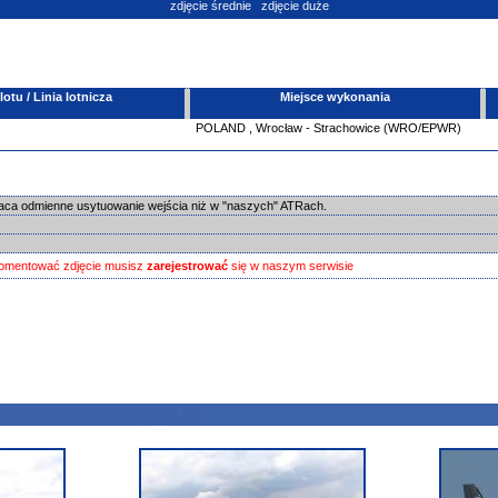
zdjęcie średnie
zdjęcie duże
tu / Linia lotnicza
Miejsce wykonania
POLAND
,
Wrocław - Strachowice (WRO/EPWR)
ca odmienne usytuowanie wejścia niż w "naszych" ATRach.
omentować zdjęcie musisz
zarejestrować
się w naszym serwisie