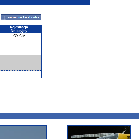
Rejestracja
Nr seryjny
OY-CIV