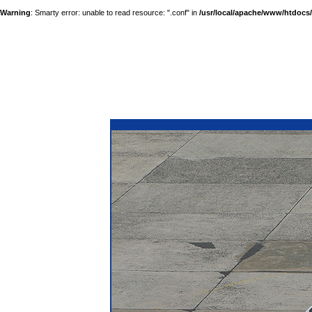
Warning
: Smarty error: unable to read resource: ".conf" in
/usr/local/apache/www/htdocs/a