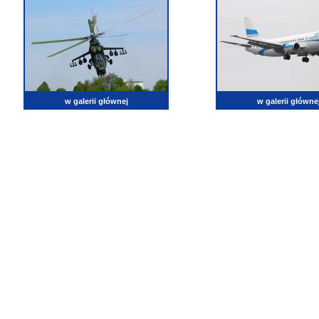
w galerii głównej
w galerii główne
lotnictwo, zdjęcia lotnicze, fotografia, pasja, lotnisko, klub miłoników lotnictwa, balony, samol