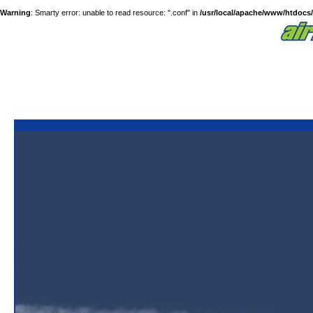
Warning
: Smarty error: unable to read resource: ".conf" in
/usr/local/apache/www/htdocs/a