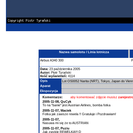
Nazwa samolotu / Linia lotnicza
Airbus
A340
300
-
Data:
23 października 2005
Autor:
Piotr Tyrański
Ilość wyświetleń:
4114
Opis
Lot OS0052 Narita (NRT), Tokyo, Japan do Vien
Aparat
Ekspozycja
Komentarze:
aby komentować zdjęcie musisz
zarejest
2005-11-08, QuCyk
To na "banie" jest Austrian Airlines, bomba fotka
2005-11-07, Maciek
Fotka jak zawsze rewela !! Gratuluje i Pozdrawiam!
2005-11-07,
Nasuwa mi się że to AUSTRIAN
2005-11-07, Puziu
Jak zwykle REWELKA!!!:D