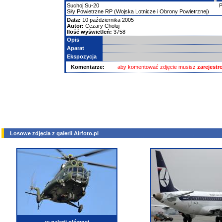
Suchoj
Su-20
Siły Powietrzne RP (Wojska Lotnicze i Obrony Powietrznej)
Data:
10 października 2005
Autor:
Cezary Choluj
Ilość wyświetleń:
3758
Opis
Aparat
Ekspozycja
Komentarze:
aby komentować zdjęcie musisz
zarejest
Losowe zdjęcia z galerii Airfoto.pl