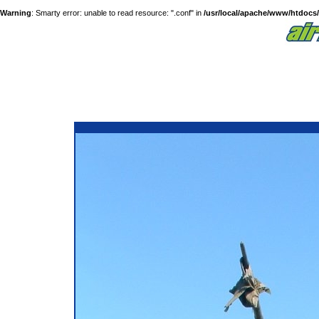
Warning
: Smarty error: unable to read resource: ".conf" in
/usr/local/apache/www/htdocs/a