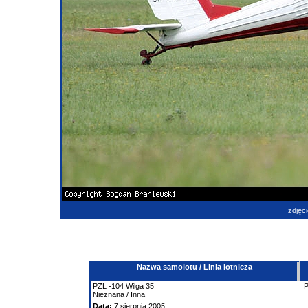
zdjęci
Nazwa samolotu / Linia lotnicza
PZL
-104
Wilga 35
Nieznana / Inna
Data:
7 sierpnia 2005