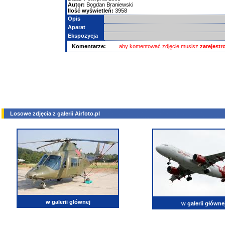
Autor:
Bogdan Braniewski
Ilość wyświetleń:
3958
Opis
Aparat
Ekspozycja
Komentarze:
aby komentować zdjęcie musisz
zarejest
Losowe zdjęcia z galerii Airfoto.pl
w galerii głównej
w galerii główne