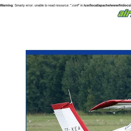
Warning
: Smarty error: unable to read resource: ".conf" in
/usr/local/apache/www/htdocs/a