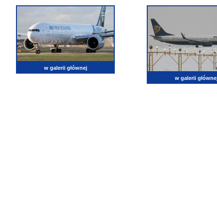
w galerii głównej
w galerii główne
lotnictwo, zdjęcia lotnicze, fotografia, pasja, lotnisko, klub miłoników lotnictwa, balony, samol