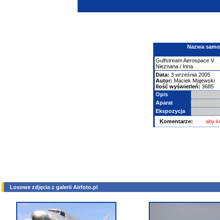
Nazwa samolo
Gulfstream Aerospace
V
Nieznana / Inna
Data:
3 września 2005
Autor:
Maciek Majewski
Ilość wyświetleń:
3685
Opis
Aparat
Ekspozycja
Komentarze:
aby k
Losowe zdjęcia z galerii Airfoto.pl