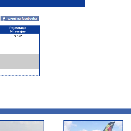
Rejestracja
Nr seryjny
N73M