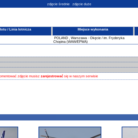
zdjęcie średnie
zdjęcie duże
tu / Linia lotnicza
Miejsce wykonania
POLAND
,
Warszawa - Okęcie / im. Fryderyka
Chopina (WAW/EPWA)
omentować zdjęcie musisz
zarejestrować
się w naszym serwisie