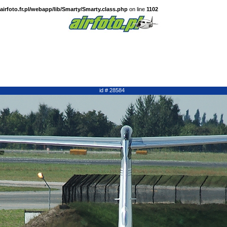
irfoto.fr.pl/webapp/lib/Smarty/Smarty.class.php
on line
1102
id # 28584