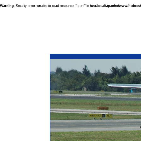
Warning
: Smarty error: unable to read resource: ".conf" in
/usr/local/apache/www/htdocs/a