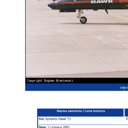
zdjęci
Nazwa samolotu / Linia lotnicza
BAe
Systems Hawk
T1
-
Data:
1 czerwca 2001