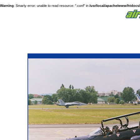
Warning
: Smarty error: unable to read resource: ".conf" in
/usr/local/apache/www/htdocs/a