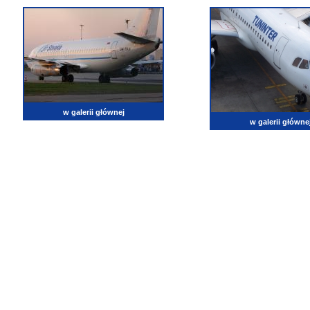
w galerii głównej
w galerii główne
lotnictwo, zdjęcia lotnicze, fotografia, pasja, lotnisko, klub miłoników lotnictwa, balony, samol