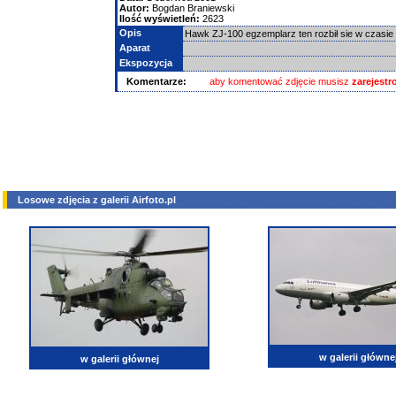
Autor:
Bogdan Braniewski
Ilość wyświetleń:
2623
Opis
Hawk ZJ-100 egzemplarz ten rozbił sie w czasi
Aparat
Ekspozycja
Komentarze:
aby komentować zdjęcie musisz
zarejest
Losowe zdjęcia z galerii Airfoto.pl
w galerii główne
w galerii głównej