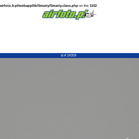
irfoto.fr.pl/webapp/lib/Smarty/Smarty.class.php
on line
1102
id # 24359