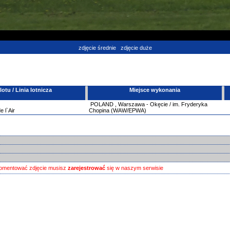
zdjęcie średnie
zdjęcie duże
tu / Linia lotnicza
Miejsce wykonania
POLAND
,
Warszawa - Okęcie / im. Fryderyka
 l`Air
Chopina (WAW/EPWA)
omentować zdjęcie musisz
zarejestrować
się w naszym serwisie