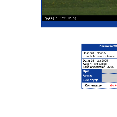
Nazwa samolo
Dassault
Falcon
50
French Air Force - Armee de
Data:
15 maja 2005
Autor:
Piotr Obleg
Ilość wyświetleń:
3795
Opis
Aparat
Ekspozycja
Komentarze:
aby k