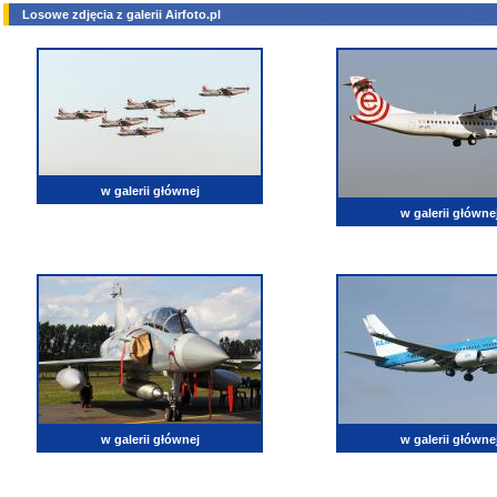
Losowe zdjęcia z galerii Airfoto.pl
w galerii głównej
w galerii główne
w galerii głównej
w galerii główne