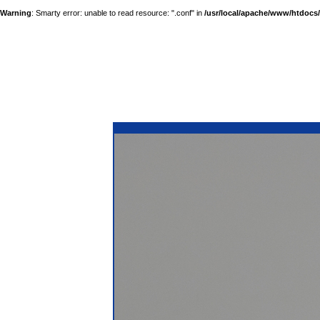
Warning
: Smarty error: unable to read resource: ".conf" in
/usr/local/apache/www/htdocs/a