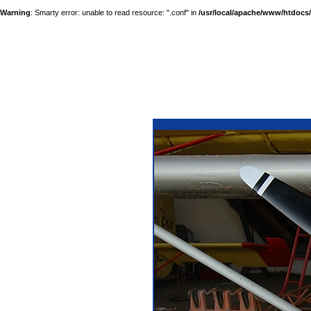
Warning
: Smarty error: unable to read resource: ".conf" in
/usr/local/apache/www/htdocs/a