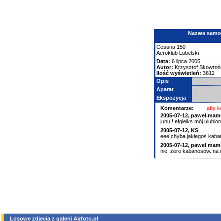
Nazwa samolo
Cessna
150
Aeroklub Lubelski
Data:
6 lipca 2005
Autor:
Krzysztof Skowroń
Ilość wyświetleń:
3612
Opis
Aparat
Ekspozycja
Komentarze:
aby k
2005-07-12, pawel.mam
juhu!! efgieiks mój ulub
2005-07-12, KS
eee chyba jakiegoś kaba
2005-07-12, pawel mam
nie. zero kabanosów. na 
Losowe zdjęcia z galerii Airfoto.pl