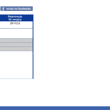
Rejestracja
Nr seryjny
SP-FGX