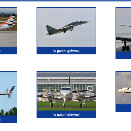
j
w galerii głównej
w galerii głównej
j