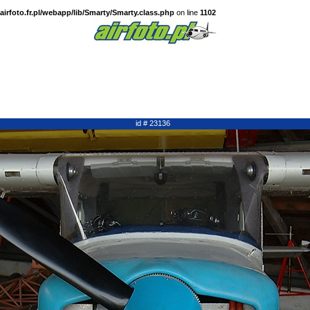
irfoto.fr.pl/webapp/lib/Smarty/Smarty.class.php
on line
1102
id # 23136