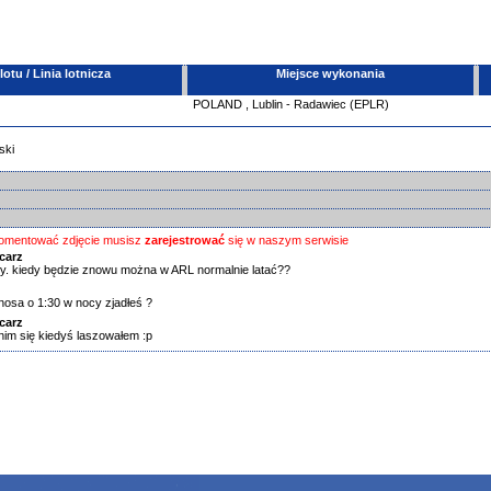
tu / Linia lotnicza
Miejsce wykonania
POLAND
,
Lublin - Radawiec (EPLR)
ski
omentować zdjęcie musisz
zarejestrować
się w naszym serwisie
carz
iony. kiedy będzie znowu można w ARL normalnie latać??
nosa o 1:30 w nocy zjadłeś ?
carz
nim się kiedyś laszowałem :p