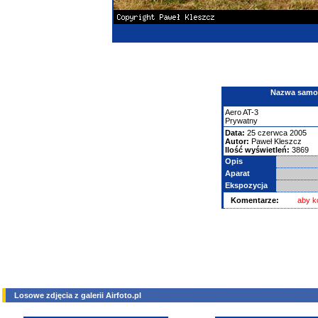
Nazwa samolo
Aero
AT-3
Prywatny
Data:
25 czerwca 2005
Autor:
Paweł Kleszcz
Ilość wyświetleń:
3869
Opis
Aparat
Ekspozycja
Komentarze:
aby k
Losowe zdjęcia z galerii Airfoto.pl