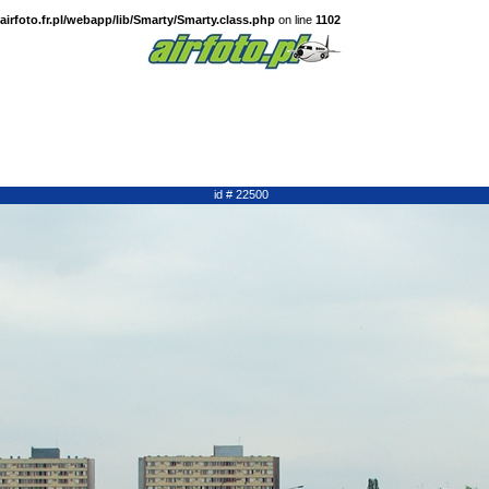
irfoto.fr.pl/webapp/lib/Smarty/Smarty.class.php
on line
1102
id # 22500