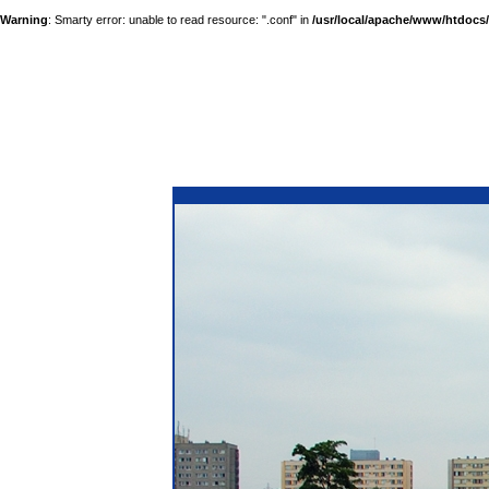
Warning
: Smarty error: unable to read resource: ".conf" in
/usr/local/apache/www/htdocs/a