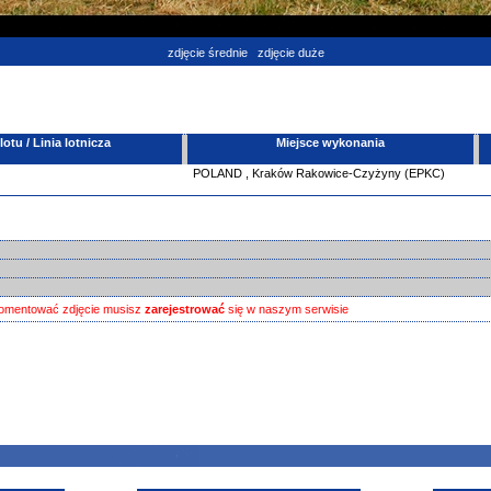
zdjęcie średnie
zdjęcie duże
tu / Linia lotnicza
Miejsce wykonania
POLAND
,
Kraków Rakowice-Czyżyny (EPKC)
omentować zdjęcie musisz
zarejestrować
się w naszym serwisie