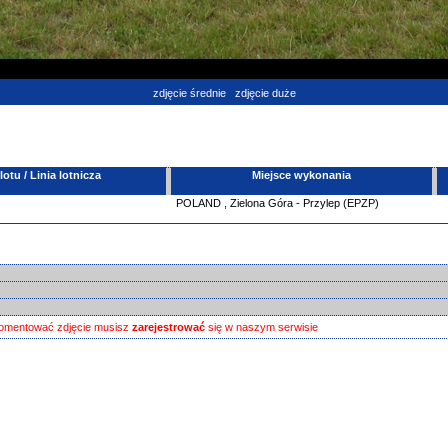
zdjęcie średnie
zdjęcie duże
tu / Linia lotnicza
Miejsce wykonania
POLAND
,
Zielona Góra - Przylep (EPZP)
omentować zdjęcie musisz
zarejestrować
się w naszym serwisie