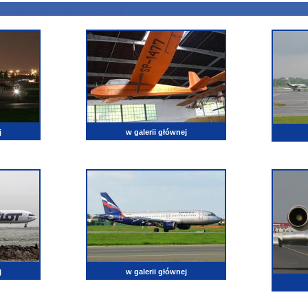
j
w galerii głównej
j
w galerii głównej