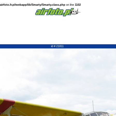
irfoto.fr.pl/webapp/lib/Smarty/Smarty.class.php
on line
1102
id # 21811