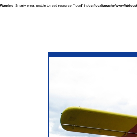
Warning
: Smarty error: unable to read resource: ".conf" in
/usr/local/apache/www/htdocs/a