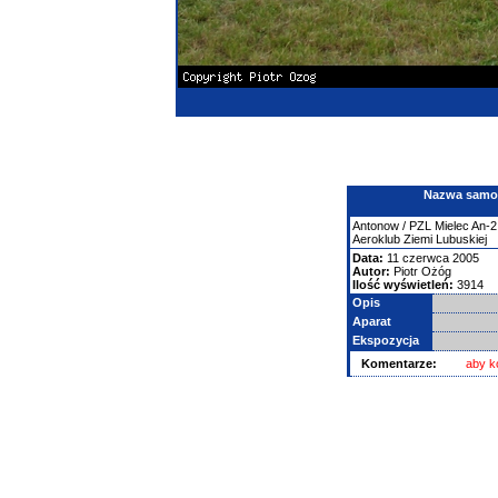
Nazwa samolo
Antonow
/ PZL Mielec An-2
Aeroklub Ziemi Lubuskiej
Data:
11 czerwca 2005
Autor:
Piotr Ożóg
Ilość wyświetleń:
3914
Opis
Aparat
Ekspozycja
Komentarze:
aby k