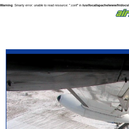
Warning
: Smarty error: unable to read resource: ".conf" in
/usr/local/apache/www/htdocs/a