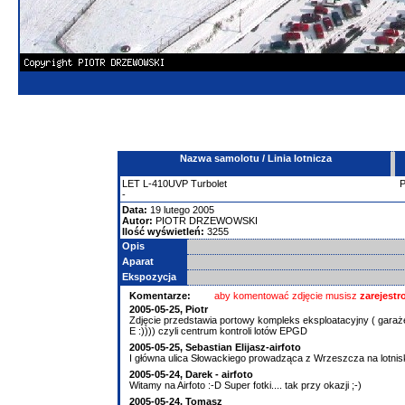
Nazwa samolotu / Linia lotnicza
LET
L-410UVP Turbolet
-
Data:
19 lutego 2005
Autor:
PIOTR DRZEWOWSKI
Ilość wyświetleń:
3255
Opis
Aparat
Ekspozycja
Komentarze:
aby komentować zdjęcie musisz
zarejest
2005-05-25, Piotr
Zdjęcie przedstawia portowy kompleks eksploatacyjny ( garaż
E :)))) czyli centrum kontroli lotów EPGD
2005-05-25, Sebastian Elijasz-airfoto
I główna ulica Słowackiego prowadząca z Wrzeszcza na lotnisk
2005-05-24, Darek - airfoto
Witamy na Airfoto :-D Super fotki.... tak przy okazji ;-)
2005-05-24, Tomasz