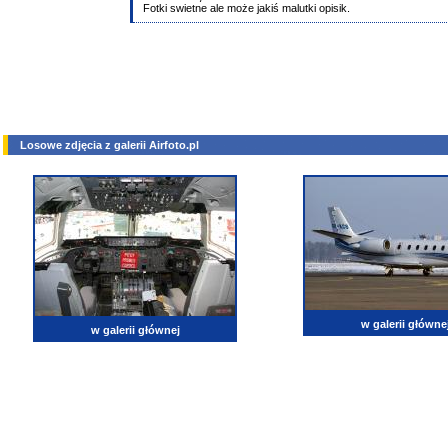
Fotki swietne ale może jakiś malutki opisik.
Losowe zdjęcia z galerii Airfoto.pl
w galerii główne
w galerii głównej