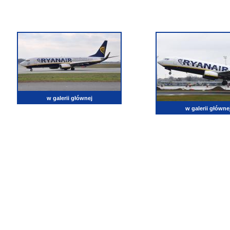
w galerii głównej
w galerii główne
lotnictwo, zdjęcia lotnicze, fotografia, pasja, lotnisko, klub miłoników lotnictwa, balony, samol