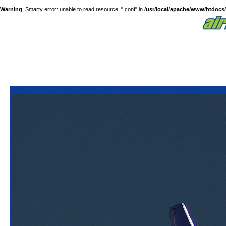
Warning
: Smarty error: unable to read resource: ".conf" in
/usr/local/apache/www/htdocs/a