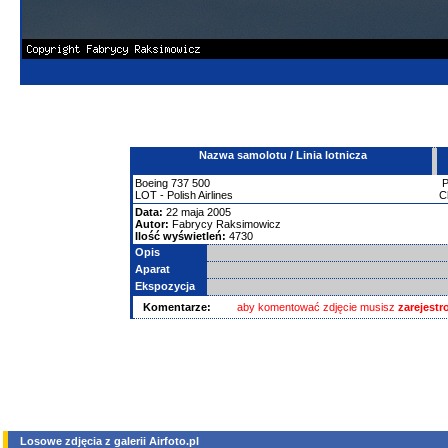
Nazwa samolotu / Linia lotnicza
Boeing
737
500
LOT - Polish Airlines
C
Data:
22 maja 2005
Autor:
Fabrycy Raksimowicz
Ilość wyświetleń:
4730
Opis
Aparat
Ekspozycja
Komentarze:
aby komentować zdjęcie musisz
zarejest
Losowe zdjęcia z galerii Airfoto.pl