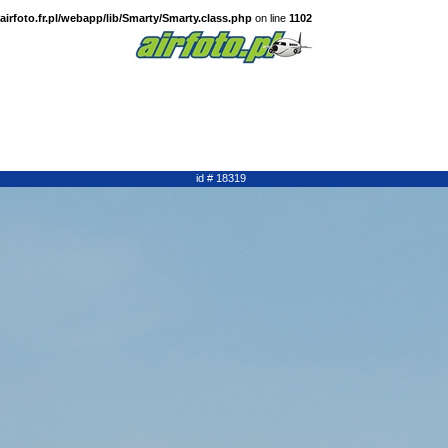
irfoto.fr.pl/webapp/lib/Smarty/Smarty.class.php
on line
1102
id # 18319