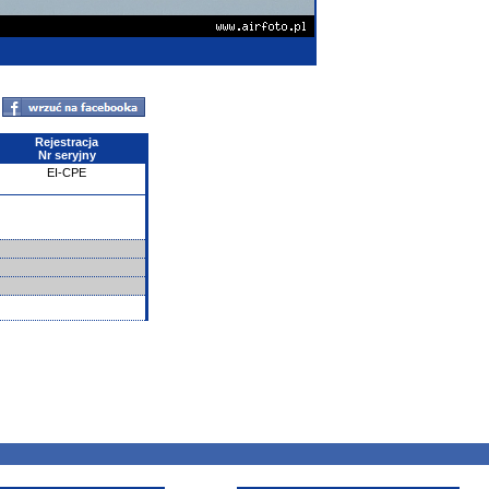
Rejestracja
Nr seryjny
EI-CPE