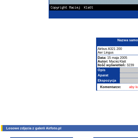
Nazwa samolo
Airbus
A321
200
Aer Lingus
Data:
15 maja 2005
Autor:
Maciej Klatt
Ilość wyświetleń:
3239
Opis
Aparat
Ekspozycja
Komentarze:
aby k
Losowe zdjęcia z galerii Airfoto.pl