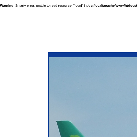
Warning
: Smarty error: unable to read resource: ".conf" in
/usr/local/apache/www/htdocs/a