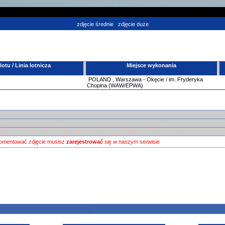
zdjęcie średnie
zdjęcie duże
tu / Linia lotnicza
Miejsce wykonania
POLAND
,
Warszawa - Okęcie / im. Fryderyka
Chopina (WAW/EPWA)
omentować zdjęcie musisz
zarejestrować
się w naszym serwisie